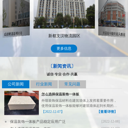
大运会十陵街道风貌改造
成都郫县影视硅谷
新都文汉物流园区
更多信息
〔新闻资讯〕
诚信·专业·合作·共赢
公司新闻
行业新闻
常见问题
怎么选择保温装饰一体板
外墙装饰保温材料在建筑墙体上发挥着重要作用，
使用保温装饰一体板能够对建筑墙体起到长期的保
温装饰作用，在...
【2022-12-07】
【查看详情】
保温装饰一体板产品稳定应用广泛
[2022-12-08]