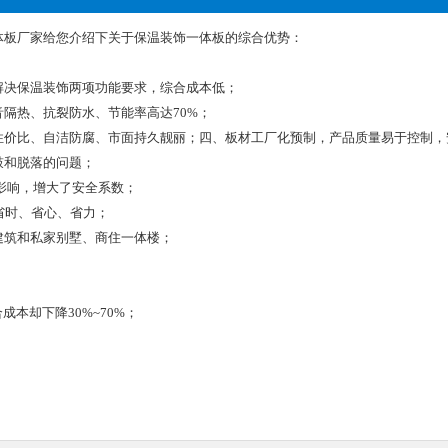
体板厂家给您介绍下关于保温装饰一体板的综合优势：
解决保温装饰两项功能要求，综合成本低；
隔热、抗裂防水、节能率高达70%；
性价比、自洁防腐、市面持久靓丽；四、板材工厂化预制，产品质量易于控制，
鼓和脱落的问题；
影响，增大了安全系数；
，省时、省心、省力；
建筑和私家别墅、商住一体楼；
本却下降30%~70%；