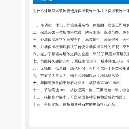
为什么外墙保温装饰要选择保温装饰一体板？保温装饰一
一、多功能一体化，外墙保温装饰一体板的一次施工即可
二、保温装饰一体板质轻抗震、防火阻燃、保温节能、隔音
三、外墙保温板它的高安全性、高装饰性、高耐候性、高
五、外墙保温板彻底解决了传统外墙保温系统的开裂、空
六、减少了幕墙与墙体之间的空腔，降低 了风压对幕墙的
七、饰面持久靓丽20年，系统耐候50年，成本降低50%
八、无辐射、低造价、绿色环保，可广泛试用于各类公用
九、节省了大量人力、物力和时间以及工地现场污染；
十、与同等质量的干挂石材相比，减轻承重30%~90%;
十一、节能高达70%，功效提高一倍，工期缩短一半，综合成
十二、根据客户要求，可定制成各种姿色和质感的饰面；
十三、是铝塑板、钢板和各种石材的更新换代产品。