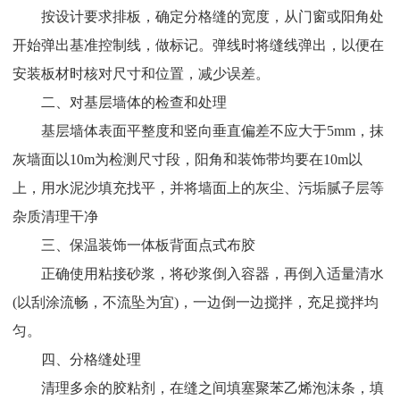
按设计要求排板，确定分格缝的宽度，从门窗或阳角处
开始弹出基准控制线，做标记。弹线时将缝线弹出，以便在
安装板材时核对尺寸和位置，减少误差。
二、对基层墙体的检查和处理
基层墙体表面平整度和竖向垂直偏差不应大于5mm，抹
灰墙面以10m为检测尺寸段，阳角和装饰带均要在10m以
上，用水泥沙填充找平，并将墙面上的灰尘、污垢腻子层等
杂质清理干净
三、保温装饰一体板背面点式布胶
正确使用粘接砂浆，将砂浆倒入容器，再倒入适量清水
(以刮涂流畅，不流坠为宜)，一边倒一边搅拌，充足搅拌均
匀。
四、分格缝处理
清理多余的胶粘剂，在缝之间填塞聚苯乙烯泡沫条，填