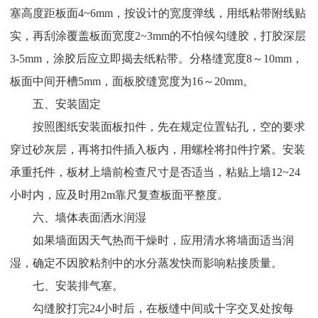
塞高度距板面4~6mm，按设计的宽度弹线，用纸粘带附线贴
实，再刮涂覆盖板面宽度2~3mm的不怕候勾缝胶，打胶深层
3-5mm，涂胶后应立即揭去纸粘带。分格缝宽度8～10mm，
板面中间开槽5mm，面板胶缝宽度为16～20mm。
五、安装固定
按照图纸安装面板扣件，先在规定位置钻孔，空的要求
穿过砂灰层，再将扣件插入板内，用螺栓将扣件拧紧。安装
承重托件，板材上墙前检查尺寸是否适当，粘贴上墙12~24
小时内，应及时用2m靠尺复查板面平整度。
六、墙体表面洒水润湿
如果墙面因天气热而干燥时，应用清水将墙面适当润
湿，确定不因胶粘剂中的水分蒸发快而影响粘接质量。
七、安装排气塞。
勾缝胶打完24小时后，在板缝中间或十字交叉处按每