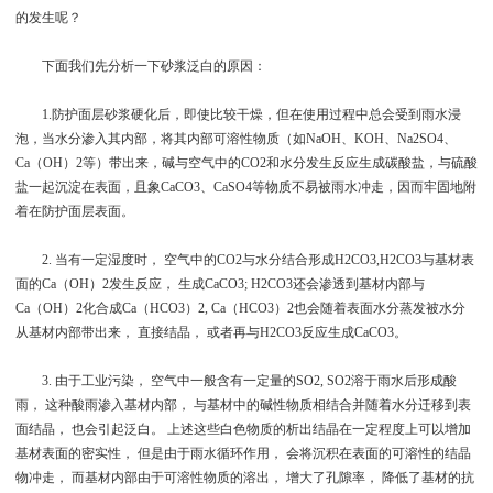
的发生呢？
下面我们先分析一下砂浆泛白的原因：
1.防护面层砂浆硬化后，即使比较干燥，但在使用过程中总会受到雨水浸
泡，当水分渗入其内部，将其内部可溶性物质（如NaOH、KOH、Na2SO4、
Ca（OH）2等）带出来，碱与空气中的CO2和水分发生反应生成碳酸盐，与硫酸
盐一起沉淀在表面，且象CaCO3、CaSO4等物质不易被雨水冲走，因而牢固地附
着在防护面层表面。
2. 当有一定湿度时， 空气中的CO2与水分结合形成H2CO3,H2CO3与基材表
面的Ca（OH）2发生反应， 生成CaCO3; H2CO3还会渗透到基材内部与
Ca（OH）2化合成Ca（HCO3）2, Ca（HCO3）2也会随着表面水分蒸发被水分
从基材内部带出来， 直接结晶， 或者再与H2CO3反应生成CaCO3。
3. 由于工业污染， 空气中一般含有一定量的SO2, SO2溶于雨水后形成酸
雨， 这种酸雨渗入基材内部， 与基材中的碱性物质相结合并随着水分迁移到表
面结晶， 也会引起泛白。 上述这些白色物质的析出结晶在一定程度上可以增加
基材表面的密实性， 但是由于雨水循环作用， 会将沉积在表面的可溶性的结晶
物冲走， 而基材内部由于可溶性物质的溶出， 增大了孔隙率， 降低了基材的抗