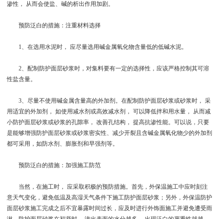
渗性， 从而会使盐、碱的析出作用加剧。
预防泛白的措施：注重材料选择
1、在选用水泥时， 应尽量选用碱金属氧化物含量低的低碱水泥。
2、配制防护面层砂浆时，对集料要有一定的选择性，应该严格控制其可溶
性盐含量。
3、尽量不使用碱金属含量高的外加剂。在配制防护面层砂浆或砂浆时， 采
用适宜的外加剂， 如使用减水剂或高效减水剂， 可以降低拌和用水量， 从而减
小防护面层砂浆或砂浆的孔隙率， 改善孔结构， 提高抗渗性能。可以说，只要
是能够增强防护面层砂浆或砂浆密实性、减少开裂且含碱金属氧化物少的外加剂
都可采用，如防水剂、膨胀剂和早强剂等。
预防泛白的措施：加强施工防范
当然，在施工时， 应采取积极的预防措施。首先，外保温施工中应时刻注
意天气变化，避免低温及高湿天气条件下施工防护面层砂浆；另外，外保温防护
面层砂浆施工完成之后不宜暴露时间过长，应及时进行外饰面施工并避免遭受雨
淋。防护面层砂浆在初凝时， 渗出表面的水分越多， 出现泛白的严重性就越